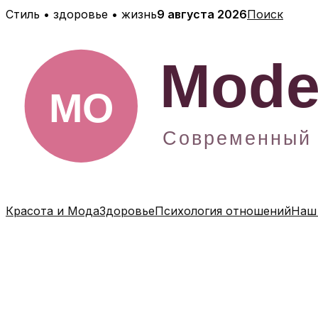
Перейти
Стиль • здоровье • жизнь
9 августа 2026
Поиск
к
содержимому
Красота и Мода
Здоровье
Психология отношений
Наш