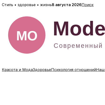
Перейти
Стиль • здоровье • жизнь
8 августа 2026
Поиск
к
содержимому
Красота и Мода
Здоровье
Психология отношений
Наш