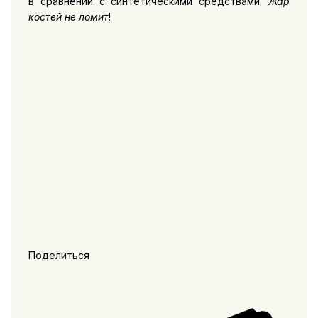
в сравнении с синтетическими средствами.
Жар
костей не ломит
!
Поделиться