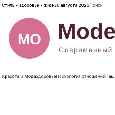
Перейти
Стиль • здоровье • жизнь
6 августа 2026
Поиск
к
содержимому
Красота и Мода
Здоровье
Психология отношений
Наш