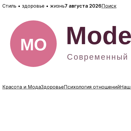
Перейти
Стиль • здоровье • жизнь
7 августа 2026
Поиск
к
содержимому
Красота и Мода
Здоровье
Психология отношений
Наш