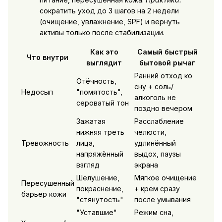
сократить уход до 3 шагов на 2 недели
(очищение, увлажнение, SPF) и вернуть
активы только после стабилизации.
Как это
Самый быстрый
Что внутри
выглядит
бытовой рычаг
Ранний отход ко
Отёчность,
сну + соль/
Недосып
"помятость",
алкоголь не
сероватый тон
поздно вечером
Зажатая
Расслабление
нижняя треть
челюсти,
Тревожность
лица,
удлинённый
напряжённый
выдох, паузы
взгляд
экрана
Шелушение,
Мягкое очищение
Пересушенный
покраснение,
+ крем сразу
барьер кожи
"стянутость"
после умывания
"Уставшие"
Режим сна,