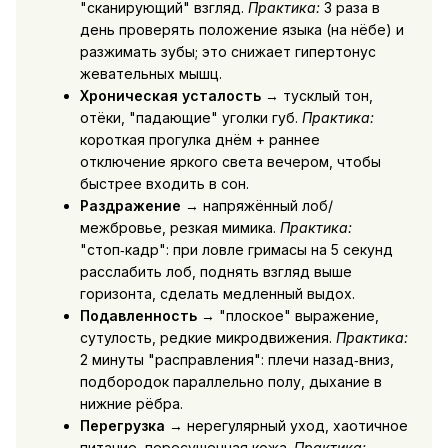
"сканирующий" взгляд.
Практика:
3 раза в
день проверять положение языка (на нёбе) и
разжимать зубы; это снижает гипертонус
жевательных мышц.
Хроническая усталость
→ тусклый тон,
отёки, "падающие" уголки губ.
Практика:
короткая прогулка днём + раннее
отключение яркого света вечером, чтобы
быстрее входить в сон.
Раздражение
→ напряжённый лоб/
межбровье, резкая мимика.
Практика:
"стоп‑кадр": при ловле гримасы на 5 секунд
расслабить лоб, поднять взгляд выше
горизонта, сделать медленный выдох.
Подавленность
→ "плоское" выражение,
сутулость, редкие микродвижения.
Практика:
2 минуты "расправления": плечи назад‑вниз,
подбородок параллельно полу, дыхание в
нижние рёбра.
Перегрузка
→ нерегулярный уход, хаотичное
питание, пересушенная кожа.
Практика: