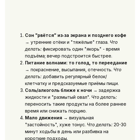
Сон "рвётся" из‑за экрана и позднего кофе
→ утренние отёки и "тяжёлые" глаза.
Что
делать:
фиксировать один "якорь" - время
подъёма; вечер подстроится быстрее.
Питание волнами: то голод, то переедание
→ покраснение, высыпания, отечность.
Что
делать:
добавить регулярный белок/
клетчатку и предсказуемые приёмы пищи.
Соль/алкоголь ближе к ночи
→ задержка
жидкости и "размытый овал".
Что делать:
переносить такие продукты на более раннее
время или снижать порцию.
Мало движения
→ визуальная
"застойность", хуже тонус.
Что делать:
20-30
минут ходьбы в день или разбивка на
короткие подходы.