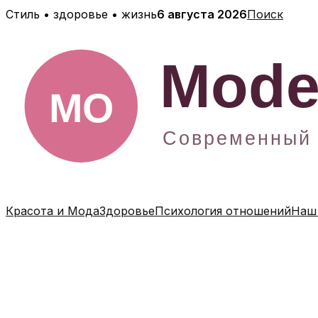
Перейти
Стиль • здоровье • жизнь
6 августа 2026
Поиск
к
содержимому
Красота и Мода
Здоровье
Психология отношений
Наш