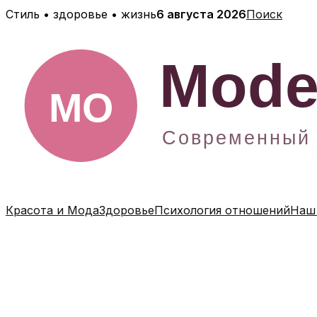
Перейти
Стиль • здоровье • жизнь
6 августа 2026
Поиск
к
содержимому
Красота и Мода
Здоровье
Психология отношений
Наш