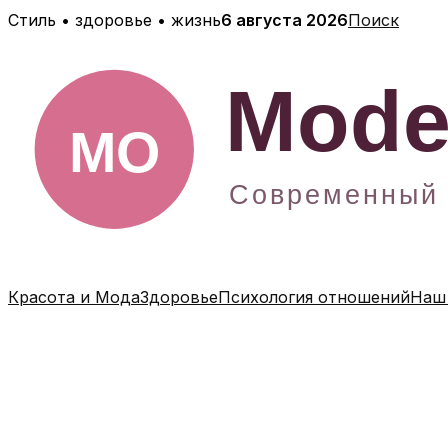
Перейти
Стиль • здоровье • жизнь
6 августа 2026
Поиск
к
содержимому
Красота и Мода
Здоровье
Психология отношений
Наш