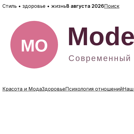
Перейти
Стиль • здоровье • жизнь
8 августа 2026
Поиск
к
содержимому
Красота и Мода
Здоровье
Психология отношений
Наш