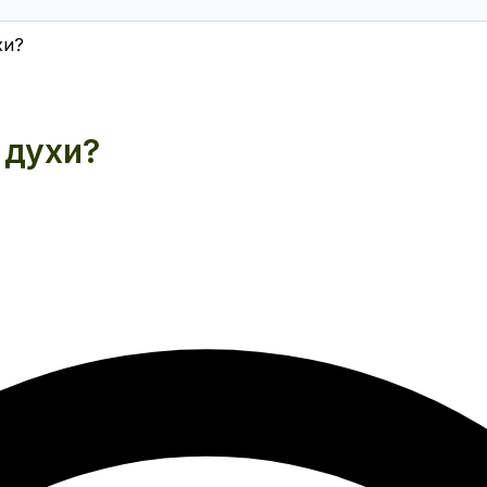
хи?
 духи?