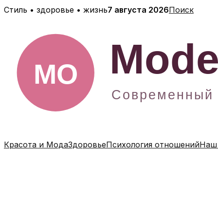
Перейти
Стиль • здоровье • жизнь
7 августа 2026
Поиск
к
содержимому
Красота и Мода
Здоровье
Психология отношений
Наш