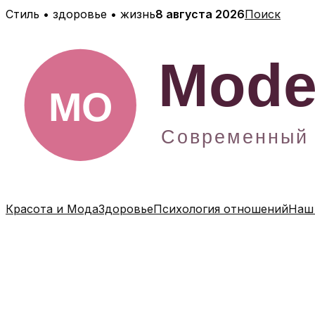
Перейти
Стиль • здоровье • жизнь
8 августа 2026
Поиск
к
содержимому
Красота и Мода
Здоровье
Психология отношений
Наш