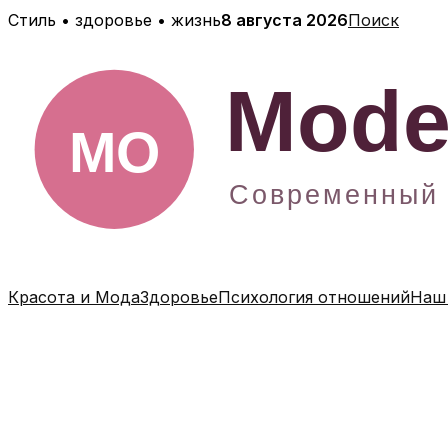
Перейти
Стиль • здоровье • жизнь
8 августа 2026
Поиск
к
содержимому
Красота и Мода
Здоровье
Психология отношений
Наш