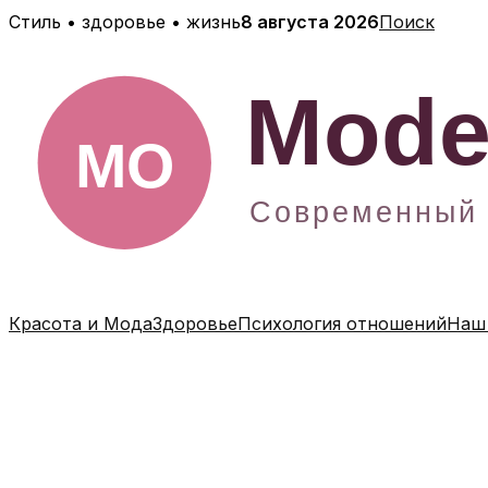
Перейти
Стиль • здоровье • жизнь
8 августа 2026
Поиск
к
содержимому
Красота и Мода
Здоровье
Психология отношений
Наш