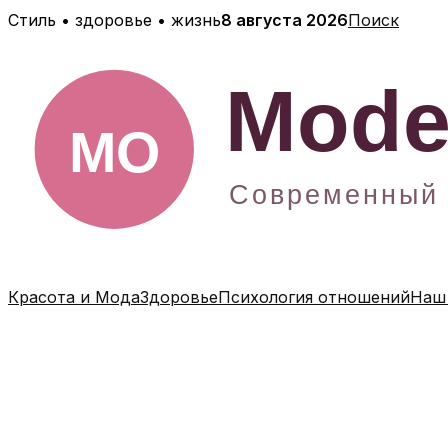
Перейти
Стиль • здоровье • жизнь
8 августа 2026
Поиск
к
содержимому
Красота и Мода
Здоровье
Психология отношений
Наш