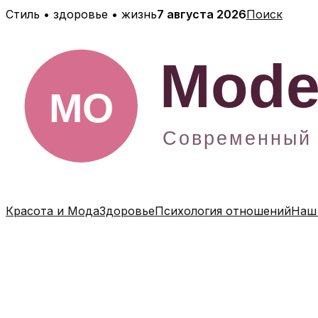
Перейти
Стиль • здоровье • жизнь
7 августа 2026
Поиск
к
содержимому
Красота и Мода
Здоровье
Психология отношений
Наш