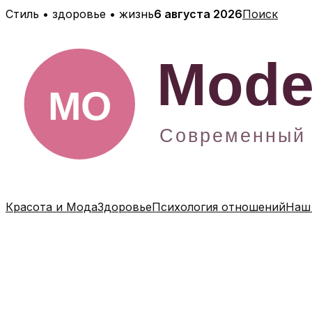
Перейти
Стиль • здоровье • жизнь
6 августа 2026
Поиск
к
содержимому
Красота и Мода
Здоровье
Психология отношений
Наш