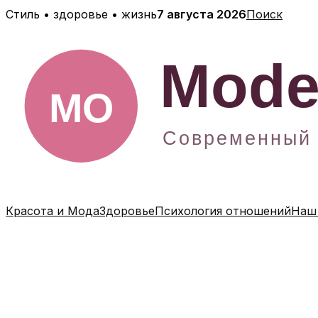
Перейти
Стиль • здоровье • жизнь
7 августа 2026
Поиск
к
содержимому
Красота и Мода
Здоровье
Психология отношений
Наш