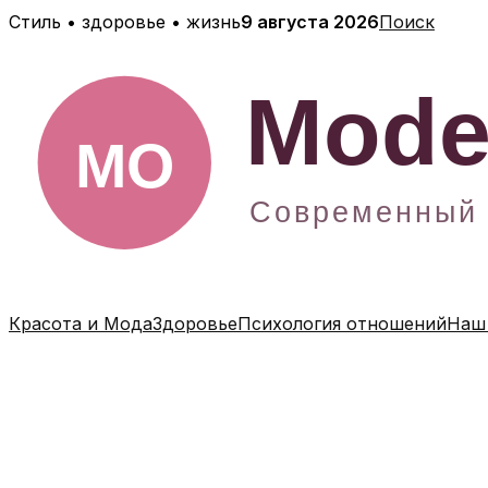
Перейти
Стиль • здоровье • жизнь
9 августа 2026
Поиск
к
содержимому
Красота и Мода
Здоровье
Психология отношений
Наш