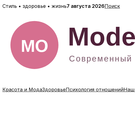
Перейти
Стиль • здоровье • жизнь
7 августа 2026
Поиск
к
содержимому
Красота и Мода
Здоровье
Психология отношений
Наш