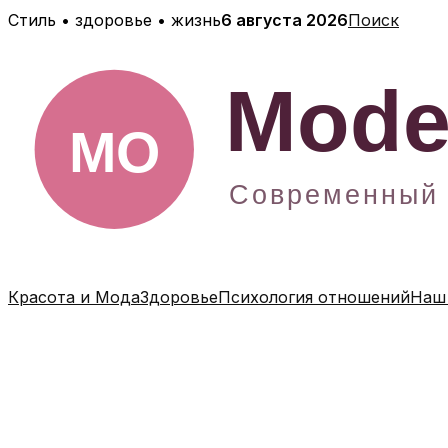
Перейти
Стиль • здоровье • жизнь
6 августа 2026
Поиск
к
содержимому
Красота и Мода
Здоровье
Психология отношений
Наш