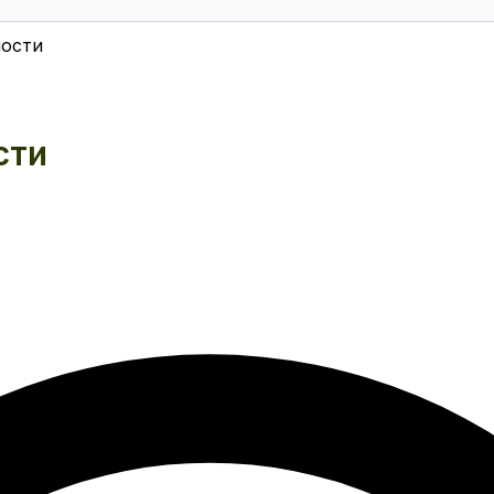
ности
сти