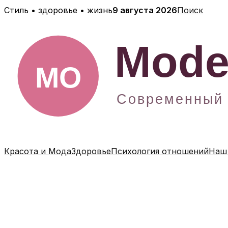
Перейти
Стиль • здоровье • жизнь
9 августа 2026
Поиск
к
содержимому
Красота и Мода
Здоровье
Психология отношений
Наш