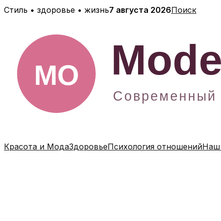
Перейти
Стиль • здоровье • жизнь
7 августа 2026
Поиск
к
содержимому
Красота и Мода
Здоровье
Психология отношений
Наш