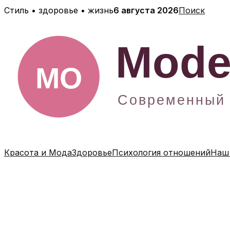
Перейти
Стиль • здоровье • жизнь
6 августа 2026
Поиск
к
содержимому
Красота и Мода
Здоровье
Психология отношений
Наш