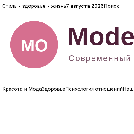
Перейти
Стиль • здоровье • жизнь
7 августа 2026
Поиск
к
содержимому
Красота и Мода
Здоровье
Психология отношений
Наш